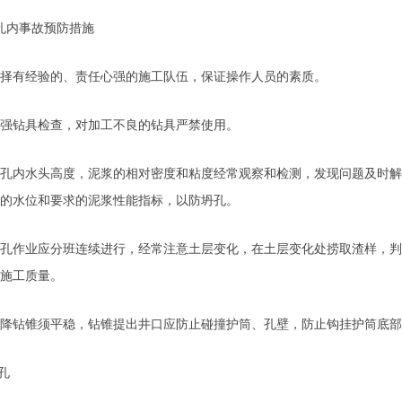
内事故预防措施
有经验的、责任心强的施工队伍，保证操作人员的素质。
钻具检查，对加工不良的钻具严禁使用。
内水头高度，泥浆的相对密度和粘度经常观察和检测，发现问题及时解
的水位和要求的泥浆性能指标，以防坍孔。
作业应分班连续进行，经常注意土层变化，在土层变化处捞取渣样，判
施工质量。
钻锥须平稳，钻锥提出井口应防止碰撞护筒、孔壁，防止钩挂护筒底部
孔