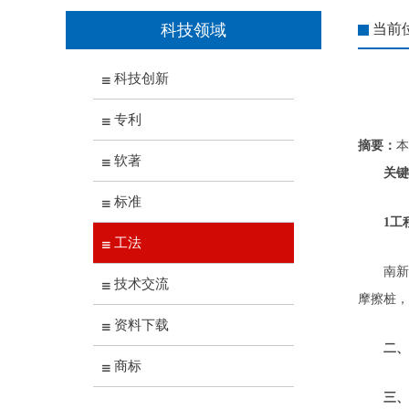
科技领域
当前
科技创新
专利
摘要：
本
软著
关键
标准
1工程
工法
南新路
技术交流
摩擦桩，
资料下载
二
商标
三、钻