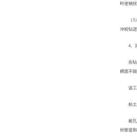
时使钢丝
（3）
冲程钻进
4、泥
在钻进
稠度不能
该工程
粘土为1
桩孔施
对密度和