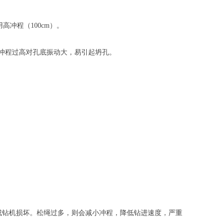
冲程（100cm）。
冲程过高对孔底振动大，易引起坍孔。
成钻机损坏。松绳过多，则会减小冲程，降低钻进速度，严重