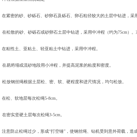
紧密的砂、砂砾石、砂卵石及砾石、卵石粒径较大的土层中钻进，采用高
松散的砂、砂砾石或砂卵石土层中钻进，采用中冲程（约为75cm）。
在粘性土、亚粘土、轻亚粘土中钻进，采用中冲程。
在易坍塌或流砂地段用小冲程，并提高泥浆的粘度和密度。
松放钢丝绳根据土层松、密、软、硬程度和进尺情况，均匀松放。
松、软地层每次松绳5-8cm。
密实坚硬土层每次松绳3-5cm。
注意防止松绳过少，形成“打空锤”，使钢丝绳、钻机受到意外荷载，造