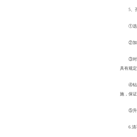
5、孔
①选择
②加强
③对孔
具有规定
④钻孔
施，保证
⑤升降
6.清