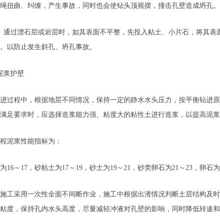
绳扭曲、纠缠，产生事故，同时也会使钻头顶摇摆，撞击孔壁造成坍孔。
通过漂石层或岩层时，如其表面不平整，先投入粘土、小片石，将其表面
。以防止发生斜孔、坍孔事故。
浆护壁
过程中，根据地层不同情况，保持一定的静水水头压力，按平衡钻进原
满足要求时，应选择造浆能力强、粘度大的粘性土进行造浆，以提高泥浆
泥浆性能指标为：
6～17，砂粘土为17～19，砂土为19～21，砂类卵石为21～23，卵石为2
工采用一次性全面不间断作业，施工中根据出渣情况判断土层结构及时
粘度，保持孔内水头高度，尽量减轻冲液对孔壁的影响，同时降低转速和