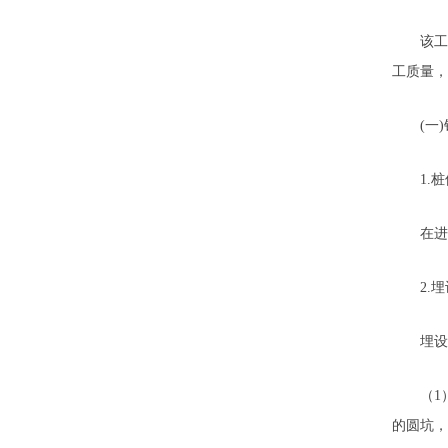
该工程
工质量，
(一)
1.桩
在进行
2.埋
埋设方
（1）在
的圆坑，