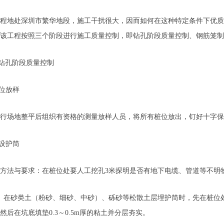
地处深圳市繁华地段，施工干扰很大，因而如何在这种特定条件下优质
该工程按照三个阶段进行施工质量控制，即钻孔阶段质量控制、钢筋笼制
钻孔阶段质量控制
位放样
场地整平后组织有资格的测量放样人员，将所有桩位放出，钉好十字保
设护筒
法与要求：在桩位处要人工挖孔3米探明是否有地下电缆、管道等不明
砂类土（粉砂、细砂、中砂）、砾砂等松散土层埋护筒时，先在桩位处挖出比护
然后在坑底填垫0.3～0.5m厚的粘土并分层夯实。