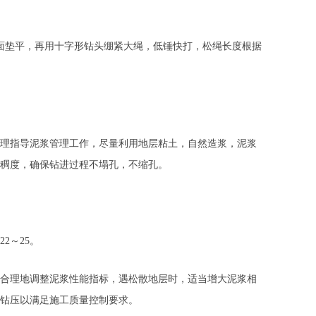
垫平，再用十字形钻头绷紧大绳，低锤快打，松绳长度根据
理指导泥浆管理工作，尽量利用地层粘土，自然造浆，泥浆
稠度，确保钻进过程不塌孔，不缩孔。
2～25。
合理地调整泥浆性能指标，遇松散地层时，适当增大泥浆相
钻压以满足施工质量控制要求。