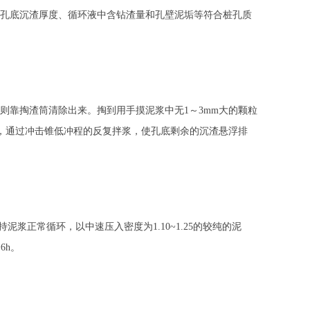
孔底沉渣厚度、循环液中含钻渣量和孔壁泥垢等符合桩孔质
靠掏渣筒清除出来。掏到用手摸泥浆中无1～3mm大的颗粒
粘土，通过冲击锥低冲程的反复拌浆，使孔底剩余的沉渣悬浮排
浆正常循环，以中速压入密度为1.10~1.25的较纯的泥
6h。