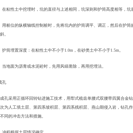
在粘性土中挖埋时，坑的直径与上述相同，坑深则和护筒高度相等，坑
用桩位的纵横轴线控制桩时，先将坑内的护筒调平、调正，然后在护筒的
斜。
筒埋置深度：在粘性土中不小于1.0m，在砂类土中不小于1.5m。
当地面为沥青或水泥砼时，先用风镐凿除，再用挖埋法。
成孔
孔采用正循环回转钻进施工技术，用犁式梳齿单腰式双腰带四翼合金钻头
次为人工填土层、第四系坡积层、第四系残积层、燕山期侵入岩，钻孔作
不同的冲击方法和措施。
冲程根据土层情况确定