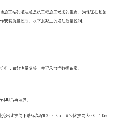
地施工钻孔灌注桩是该工程施工考虑的重点。为保证桩基施
作安装质量控制、水下混凝土的灌注质量控制。
护桩，做好测量复核，并记录放样数据备案。
物体时后再埋设。
筒下端标高深0.3～0.5m，直径比护筒大0.8～1.0m