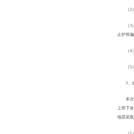
（2）
（3）
止护筒偏
（4）护
（5）
3、
本次成
上而下依
地层采取
（1）