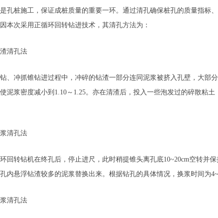
孔桩施工，保证成桩质量的重要一环。通过清孔确保桩孔的质量指标、
因本次采用正循环回转钻进技术，其清孔方法为：
清孔法
、冲抓锥钻进过程中，冲碎的钻渣一部分连同泥浆被挤入孔壁，大部分则
使泥浆密度减小到1.10～1.25。亦在清渣后，投入一些泡发过的碎散
清孔法
转钻机在终孔后，停止进尺，此时稍提锥头离孔底10~20cm空转并保持泥
孔内悬浮钻渣较多的泥浆替换出来。根据钻孔的具体情况，换浆时间为4~
清孔法