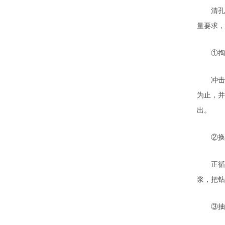
清孔是
量要求，
①掏渣
冲击钻
为止，并
出。
②换浆
正循环回
浆，把钻
③抽浆