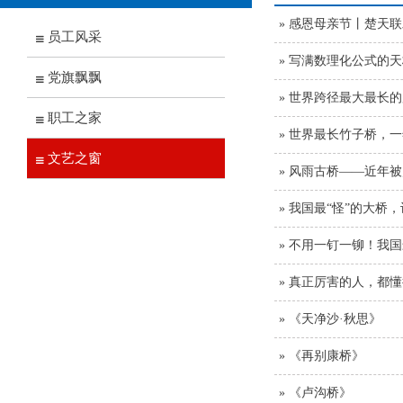
» 感恩母亲节丨楚天
员工风采
» 写满数理化公式的
党旗飘飘
» 世界跨径最大最长
职工之家
» 世界最长竹子桥，
文艺之窗
» 风雨古桥——近年
» 我国最“怪”的大桥
» 不用一钉一铆！我
» 真正厉害的人，都
» 《天净沙·秋思》
» 《再别康桥》
» 《卢沟桥》