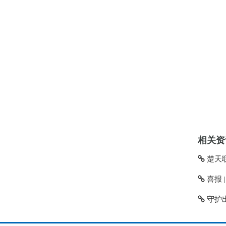
相关资讯
楚天联
喜报 
守护出