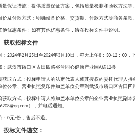
质量保证措施：提供质量保证方案，包括质量检测和验收方法等
报价及付款方式：明确设备价格、交货期、付款方式等商务条款
其他优惠条件：如有其他优惠条件，请在投标文件中说明。
、
获取
招标
文件
间：
年
月
日至
年
月
10
日，每天上午
：
：
，
2024
2
25
2024
3
8
30-12
00
点：武汉市硚口区古田四路
号同心健康产业园
栋
楼
49
A
12
场获取方式：投标申请人的法定代表人或其授权的委托代理人持
单位公章、营业执照复印件加盖单位公章到武汉市硚口区古田四
箱获取方式：投标申请人将加盖本单位公章的企业营业执照副本
），并电话通知。
66208@qq.com
价：
元
份，售后不退。
0
/
、投标文件
递交
：