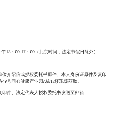
。
。
下午
：
：
（北京时间，法定节假日除外）
13
00-17
00
单位介绍信或授权委托书原件、本人身份证原件及复印
路
号同心健康产业园
栋
楼现场获取。
49
A
12
复印件、法定代表人授权委托书发送至邮箱