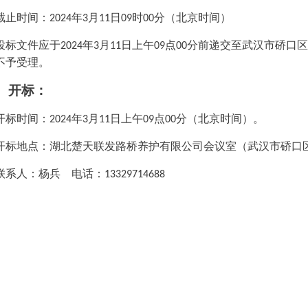
截止时间：
年
月
日
时
分（北京时间）
2024
3
11
09
00
投标文件应于
年
月
日
上
午
点
分
前递交至武汉市硚口区
2024
3
11
09
00
不予受理。
、开标：
开标时间：
年
月
日
上
午
点
分（北京时间）。
2024
3
11
09
00
开标地点：
湖北楚天联发路桥养护有限
公司会议室（武汉市硚口
联系人：
杨兵
电话：
13329714688