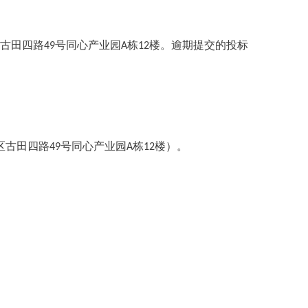
古田四路
号同心产业园
栋
楼。逾期提交的投标
49
A
12
区古田四路
号同心产业园
栋
楼）。
49
A
12