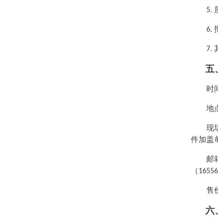
5.
6.
7.
五
时
地
现
件加盖
邮
（
1655
售
六